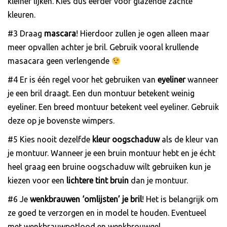
kleiner lijken. Kies dus eerder voor glazende zachte
kleuren.
#3 Draag
mascara
! Hierdoor zullen je ogen alleen maar
meer opvallen achter je bril. Gebruik vooral krullende
masacara geen verlengende
#4 Er is één regel voor het gebruiken van
eyeliner
wanneer
je een bril draagt. Een dun montuur betekent weinig
eyeliner. Een breed montuur betekent veel eyeliner. Gebruik
deze op je bovenste wimpers.
#5 Kies nooit dezelfde
kleur oogschaduw
als de kleur van
je montuur. Wanneer je een bruin montuur hebt en je écht
heel graag een bruine oogschaduw wilt gebruiken kun je
kiezen voor een
lichtere tint bruin
dan je montuur.
#6 Je
wenkbrauwen ‘omlijsten’ je bril
! Het is belangrijk om
ze goed te verzorgen en in model te houden. Eventueel
met wenkbrauwpotlood en wenkbrouwgel.