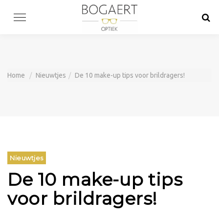
Skip
to
content
Home
Nieuwtjes
De 10 make-up tips voor brildragers!
Nieuwtjes
De 10 make-up tips
voor brildragers!