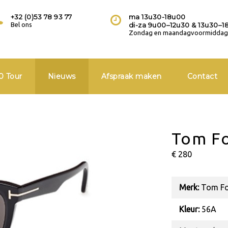
+32 (0)53 78 93 77
ma 13u30-18u00
Bel ons
di-za 9u00–12u30 & 13u30–1
Zondag en maandagvoormiddag 
0 Tour
Nieuws
Afspraak maken
Contact
Tom Fo
€ 280
Merk:
Tom Fo
Kleur:
56A