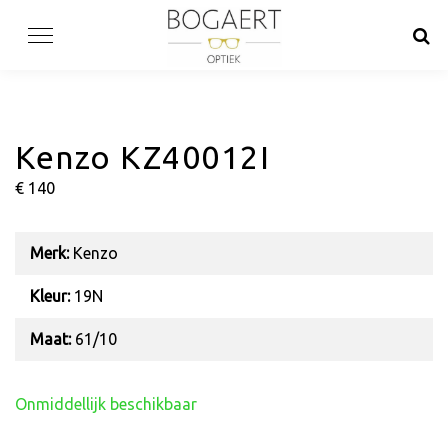
Skip
to
content
Kenzo KZ40012I
€ 140
Merk:
Kenzo
Kleur:
19N
Maat:
61/10
Onmiddellijk beschikbaar