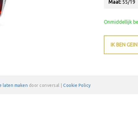
Maat:
55/19
Onmiddellijk b
IK BEN GEI
e laten maken
door conversal |
Cookie Policy