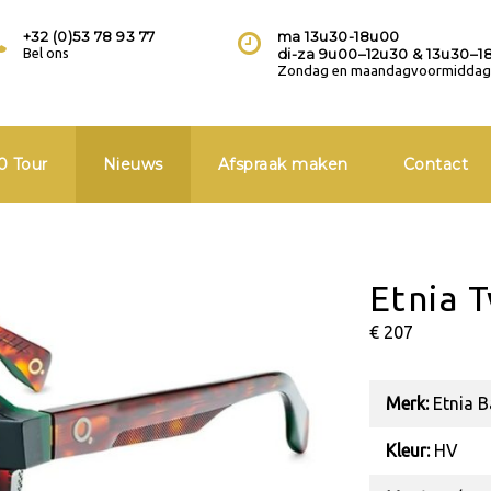
+32 (0)53 78 93 77
ma 13u30-18u00
Bel ons
di-za 9u00–12u30 & 13u30–1
Zondag en maandagvoormiddag 
0 Tour
Nieuws
Afspraak maken
Contact
Etnia 
€ 207
Merk:
Etnia B
Kleur:
HV