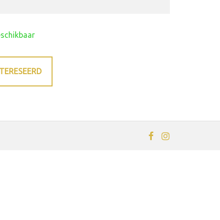
eschikbaar
NTERESEERD