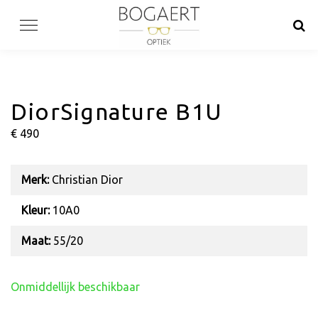
Skip
to
content
DiorSignature B1U
€ 490
Merk:
Christian Dior
Kleur:
10A0
Maat:
55/20
Onmiddellijk beschikbaar