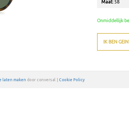
Maat:
58
Onmiddellijk b
IK BEN GEI
e laten maken
door conversal |
Cookie Policy