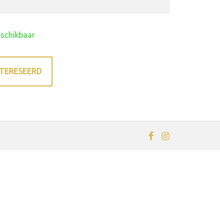
eschikbaar
NTERESEERD