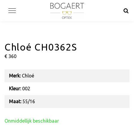
Skip
to
content
Chloé CH0362S
€ 360
Merk:
Chloé
Kleur:
002
Maat:
55/16
Onmiddellijk beschikbaar