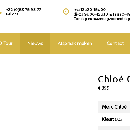
+32 (0)53 78 93 77
ma 13u30-18u00
Bel ons
di-za 9u00–12u30 & 13u30–1
Zondag en maandagvoormiddag 
0 Tour
Nieuws
Afspraak maken
Contact
Chloé 
€ 399
Merk:
Chloé
Kleur:
003