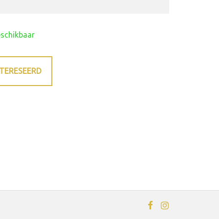
eschikbaar
NTERESEERD