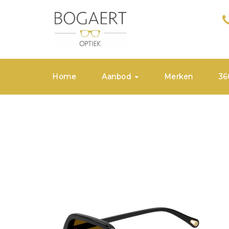
Skip
to
content
Home
Aanbod
Merken
36