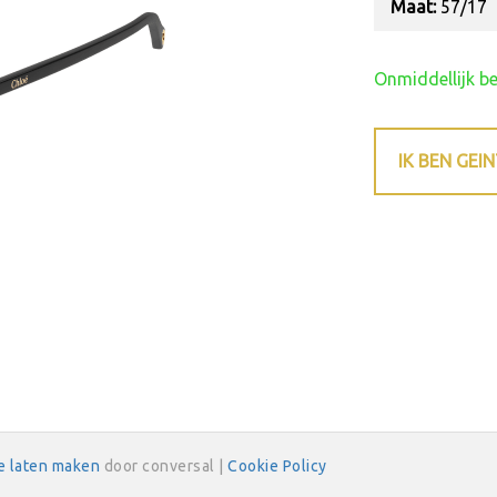
Maat:
57/17
Onmiddellijk b
IK BEN GEI
e laten maken
door conversal |
Cookie Policy