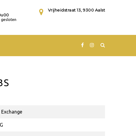
Vrijheidstraat 13, 9300 Aalst
8u00
gesloten
3S
 Exchange
8G