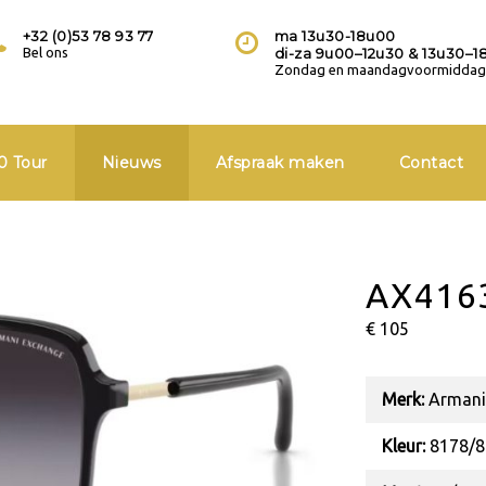
+32 (0)53 78 93 77
ma 13u30-18u00
Bel ons
di-za 9u00–12u30 & 13u30–1
Zondag en maandagvoormiddag 
0 Tour
Nieuws
Afspraak maken
Contact
AX416
€ 105
Merk:
Armani
Kleur:
8178/