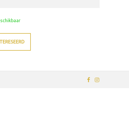
eschikbaar
NTERESEERD